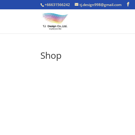
+66631566242
tj.design998@gmail.com
Shop