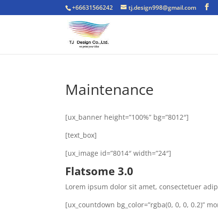
+66631566242
tj.design998@gmail.com
Maintenance
[ux_banner height=”100%” bg=”8012″]
[text_box]
[ux_image id=”8014″ width=”24″]
Flatsome 3.0
Lorem ipsum dolor sit amet, consectetuer adi
[ux_countdown bg_color=”rgba(0, 0, 0, 0.2)” m