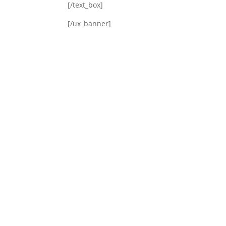
[/text_box]
[/ux_banner]