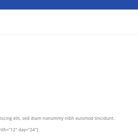
piscing elit, sed diam nonummy nibh euismod tincidunt.
onth=”12″ day=”24″]