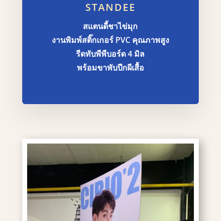
STANDEE
สแตนดี้ชาไข่มุก
งานพิมพ์สติ๊กเกอร์ PVC คุณภาพสูง
รีดทับพีพีบอร์ด 4 มิล
พร้อมขาพับปีกผีเสื้อ