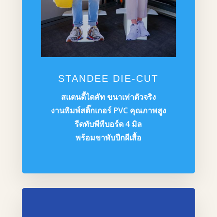
STANDEE DIE-CUT
สแตนดี้ไดคัท ขนาเท่าตัวจริง
งานพิมพ์สติ๊กเกอร์ PVC คุณภาพสูง
รีดทับพีพีบอร์ด 4 มิล
พร้อมขาพับปีกผีเสื้อ