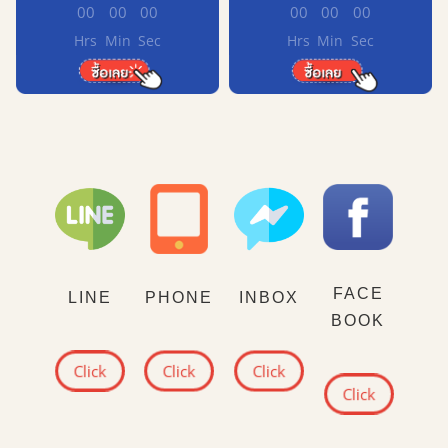
00
00
00
00
00
00
Hrs
Min
Sec
Hrs
Min
Sec
FACE
LINE
PHONE
INBOX
BOOK
Click
Click
Click
Click