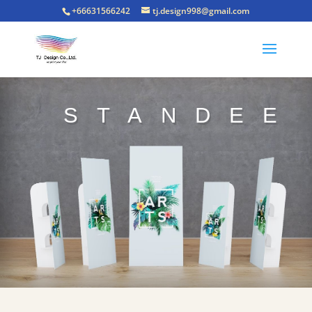
+66631566242
tj.design998@gmail.com
STANDEE