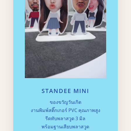
STANDEE MINI
ของขวัญวันเกิด
งานพิมพ์สติ๊กเกอร์ PVC คุณภาพสูง
รีดทับพลาสวูด 3 มิล
พร้อมฐานเสียบพลาสวูด